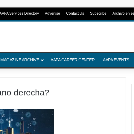
AAPA Services Directory
Advertise
Contact Us
Subscribe
Archivo en e
 MAGAZINE ARCHIVE
AAPA CAREER CENTER
AAPA EVENTS
ano derecha?