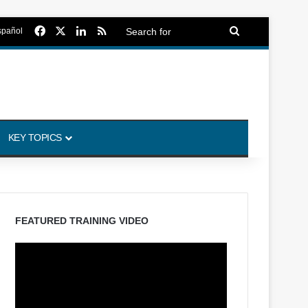
Facebook
X
LinkedIn
RSS
Search
spañol
for
KEY TOPICS
FEATURED TRAINING VIDEO