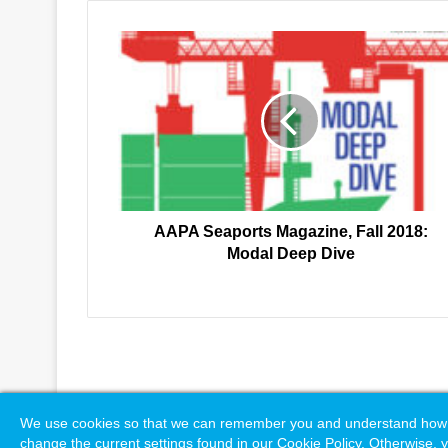
AAPA
Seaports
Magazine,
Fall
2018:
Modal
Deep
Dive
AAPA Seaports Magazine, Fall 2018:
Modal Deep Dive
© Copyright 2026, All Rights Reserved |
Naylor Association S
We use cookies so that we can remember you and understand how you
change the current settings found in our Cookie Policy. Otherwise, y