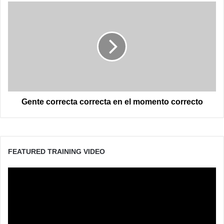
Gente
correcta
correcta
en
el
momento
correcto
Gente correcta correcta en el momento correcto
FEATURED TRAINING VIDEO